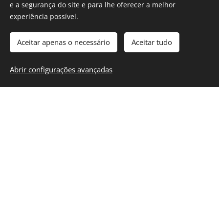
e a segurança do site e para lhe oferecer a melhor
experiência possível.
Aceitar apenas o necessário
Aceitar tudo
Abrir configurações avançadas
© Ralis Madeira Virtual
Todos os direitos reservados, desde 2022