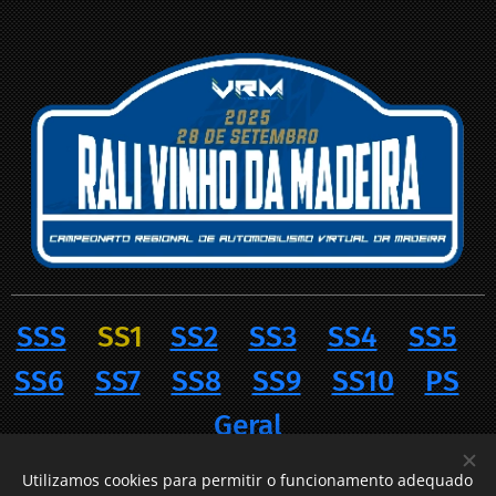
SSS
SS1
SS2
SS3
SS4
SS5
SS6
SS7
SS8
SS9
SS10
PS
Geral
Utilizamos cookies para permitir o funcionamento adequado