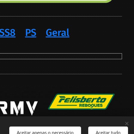
SS8
PS
Geral
Aceitar apenas o necessário
Aceitar tudo