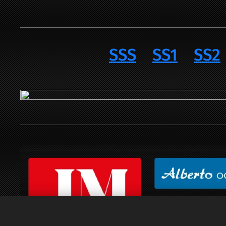
SSS
SS1
SS2