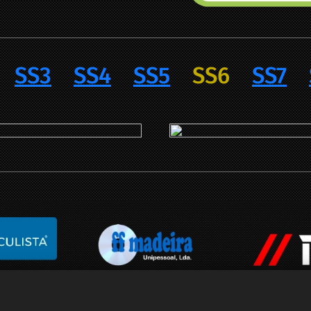
SS3
SS4
SS5
SS6
SS7