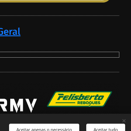
Geral
Aceitar apenas o necessário
Aceitar tudo