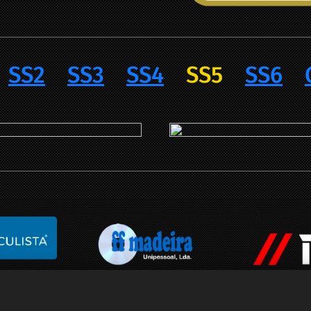
SS2
SS3
SS4
SS5
SS6