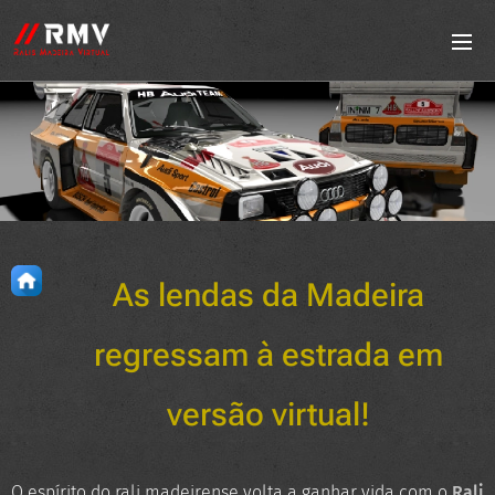
As lendas da Madeira
regressam à estrada em
versão virtual!
O espírito do rali madeirense volta a ganhar vida com o
Rali