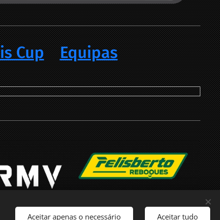
is Cup
Equipas
Aceitar apenas o necessário
Aceitar tudo