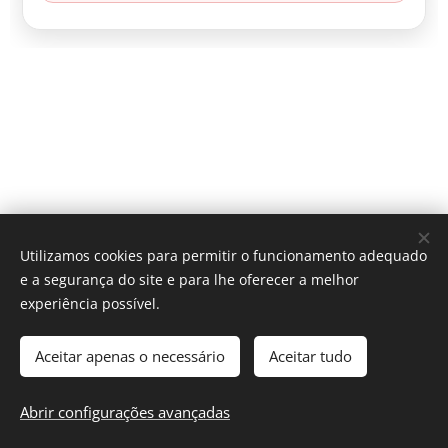
Utilizamos cookies para permitir o funcionamento adequado
e a segurança do site e para lhe oferecer a melhor
experiência possível.
© Ralis Madeira Virtual
Aceitar apenas o necessário
Aceitar tudo
Todos os direitos reservados, desde 2022
Abrir configurações avançadas
Discord - Ralis Madeira Virtual
Cookies