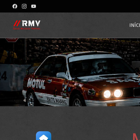
INÍC
M