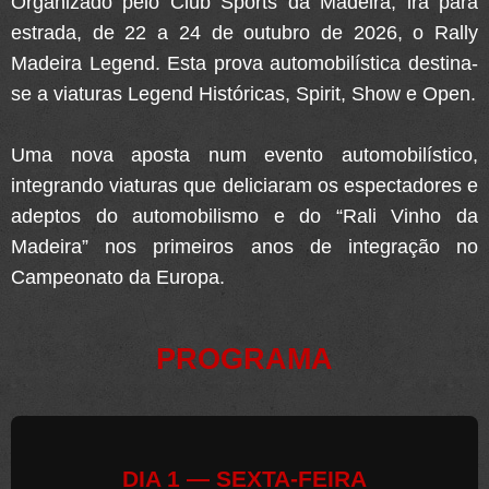
Organizado pelo
Club Sports da Madeira
, irá para
estrada, de
22 a 24 de outubro de 2026
, o
Rally
Madeira Legend
. Esta prova automobilística destina-
se a viaturas
Legend Históricas
,
Spirit
,
Show
e
Open
.
Uma nova aposta num evento automobilístico,
integrando viaturas que deliciaram os espectadores e
adeptos do automobilismo e do “Rali Vinho da
Madeira” nos primeiros anos de integração no
Campeonato da Europa.
PROGRAMA
DIA 1 — SEXTA-FEIRA